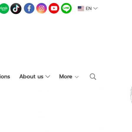
EN
ions
About us
More