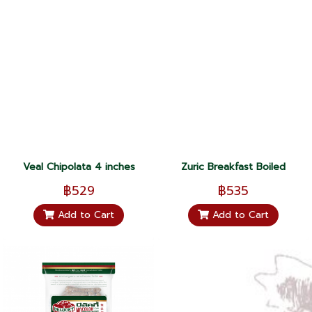
Veal Chipolata 4 inches
Zuric Breakfast Boiled
฿529
฿535
Add to Cart
Add to Cart