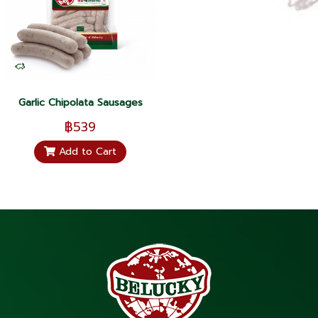
Garlic Chipolata Sausages
฿539
Add to Cart