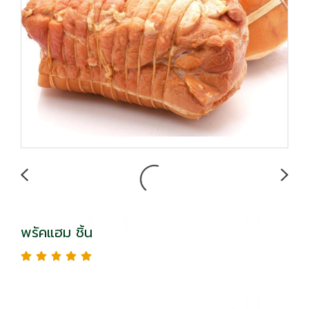
พรัคแฮม ชิ้น