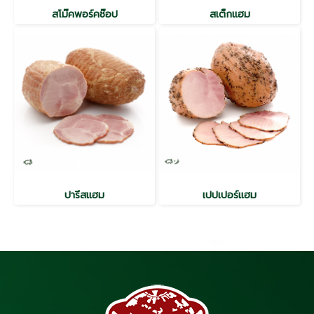
สโม๊คพอร์คช๊อป
สเต็กแฮม
ปารีสแฮม
เปปเปอร์แฮม