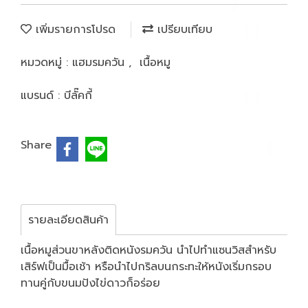
เพิ่มรายการโปรด
เปรียบเทียบ
หมวดหมู่ :
แฮมรมควัน
,
เนื้อหมู
แบรนด์ :
บีลั๊คกี้
Share
รายละเอียดสินค้า
เนื้อหมูส่วนขาหลังติดหนังรมควัน นำไปทำแซนวิสสำหรับ
เสิร์ฟเป็นมื้อเช้า หรือนำไปกริลบนกระทะให้หนังเริ่มกรอบ
ทานคู่กับขนมปังไข่ดาวก็อร่อย