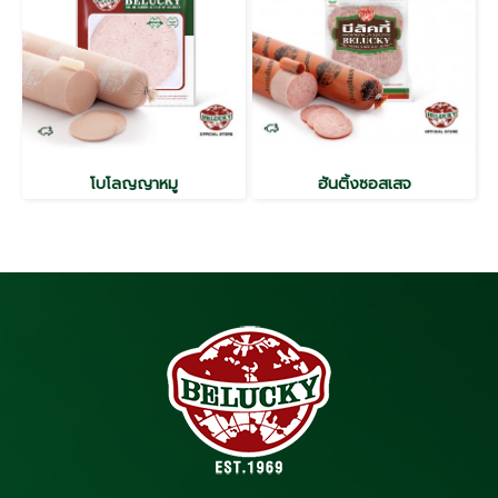
โบโลญญาหมู
ฮันติ้งซอสเสจ