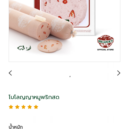
โบโลญญาหมูพริกสด
น้ำหนัก