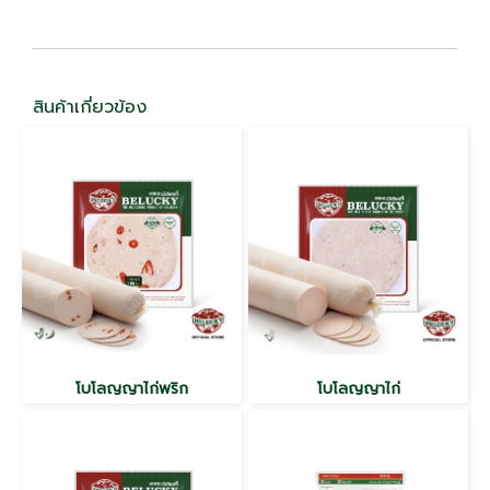
สินค้าเกี่ยวข้อง
โบโลญญาไก่พริก
โบโลญญาไก่