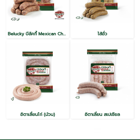
Belucky บีลัคกี้ Mexican Chorizo Sausage เม็กซิกัน โซริโซ่
ไส้อั่ว
อิตาเลี่ยนไก่ (ม้วน)
อิตาเลี่ยน สเปเชียล