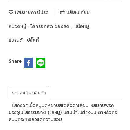
เพิ่มรายการโปรด
เปรียบเทียบ
หมวดหมู่ :
ไส้กรอกสด ของสด
,
เนื้อหมู
แบรนด์ :
บีลั๊คกี้
Share
รายละเอียดสินค้า
ไส้กรอกเนื้อหมูบดหยาบสไตล์อิตาเลี่ยน ผสมกับพริก
บรรจุในไส้ธรรมชาติ (ไส้หมู) นิยมนำไปย่างบนเตาหรือกริ
ลบนกระทะแล้วแต่ความชอบ