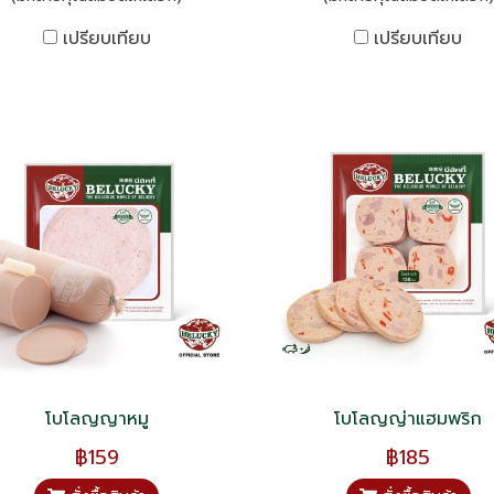
เปรียบเทียบ
เปรียบเทียบ
โบโลญญาหมู
โบโลญญ่าแฮมพริก
฿159
฿185