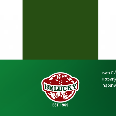
หจก.บี.ล
แขวงทุ
กรุงเท