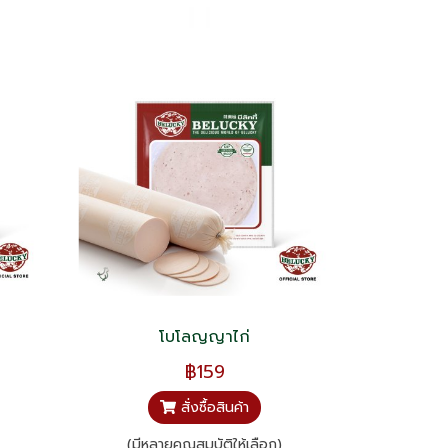
โบโลญญาไก่
฿159
สั่งซื้อสินค้า
(มีหลายคุณสมบัติให้เลือก)