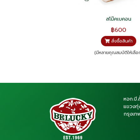
สโม๊คเบคอน
฿600
สั่งซื้อสินค้า
(มีหลายคุณสมบัติให้เลือ
หจก.บี.ล
แขวงทุ
กรุงเท