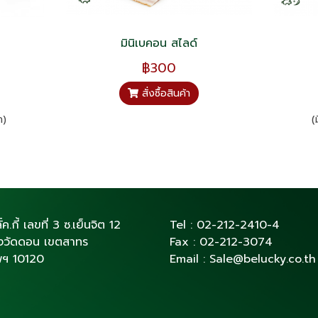
มินิเบคอน สไลด์
฿300
สั่งซื้อสินค้า
ก)
(
ั้ค.กี้ เลขที่ 3 ซ.เย็นจิต 12
Tel :
02-212-2410
-4
่งวัดดอน เขตสาทร
Fax :
02-212-3074
พฯ 10120
Email :
Sale@belucky.co.th