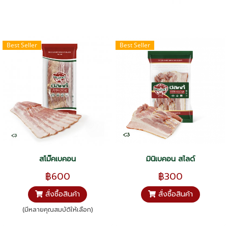
Best Seller
Best Seller
สโม๊คเบคอน
มินิเบคอน สไลด์
฿600
฿300
สั่งซื้อสินค้า
สั่งซื้อสินค้า
(มีหลายคุณสมบัติให้เลือก)