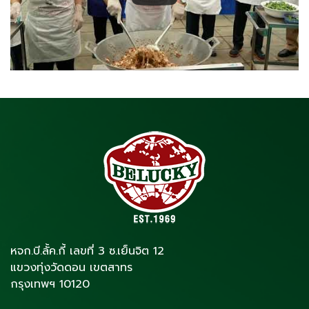
หจก.บี.ลั้ค.กี้ เลขที่ 3 ซ.เย็นจิต 12
แขวงทุ่งวัดดอน เขตสาทร
กรุงเทพฯ 10120